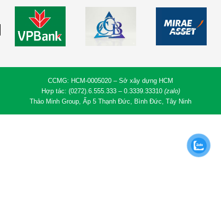
CCMG: HCM-0005020 – Sở xây dựng HCM
Hợp tác: (0272).6.555.333 – 0.3339.33310
(zalo)
Thảo Minh Group, Ấp 5 Thạnh Đức, Bình Đức, Tây Ninh