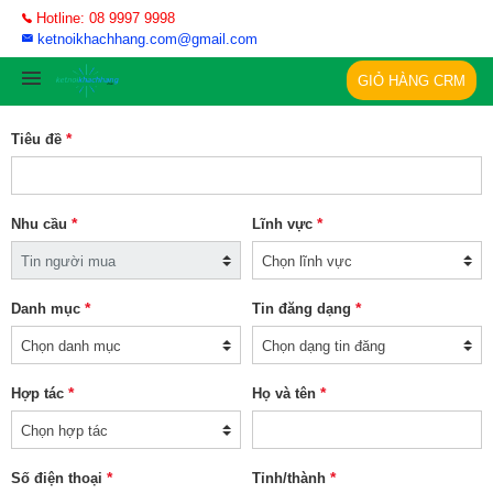
Hotline: 08 9997 9998
ketnoikhachhang.com@gmail.com
GIỎ HÀNG CRM
*
Tiêu đề
*
*
Nhu cầu
Lĩnh vực
*
*
Danh mục
Tin đăng dạng
*
*
Hợp tác
Họ và tên
*
*
Số điện thoại
Tỉnh/thành