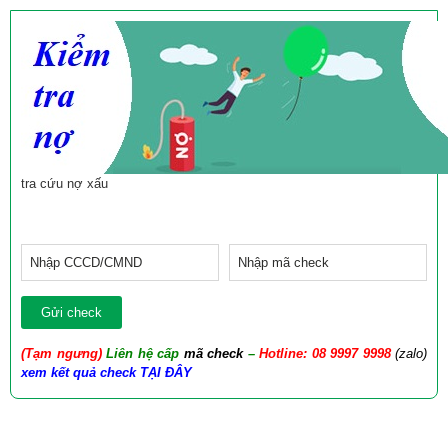
tra cứu nợ xấu
(Tạm ngưng)
Liên hệ cấp
mã check
–
Hotline: 08 9997 9998
(zalo)
xem kết quả check
TẠI ĐÂY