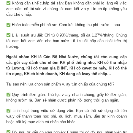
Không cần t.hế c.hấp tài sản: Bạn không cần phải lo lắng về việc
đem cầm cố tài sản vì chúng tôi cam kết v.a.y t ín ch.ấp không yêu
cầu t.hế c hấp.
Hoàn toàn miễn phí hồ sơ: Cam kết không thu phí trước – sau.
L ã i s.uất ưu đãi: Chỉ từ 0.93%/tháng, tối đa 1.27%/tháng. Chúng
tôi cam kết đem đến cho bạn mức l ã i s.uất hấp dẫn nhất trên thị
trường.
Ngoài nhóm KH là Cán Bộ Nhà Nước, chúng tôi còn cung cấp
các gói vay dành cho nhóm KH phổ thông như: KH có thu nhập
từ Lương, KH có tham gia BHNT, KH có cavet xe máy, KH có thẻ
tín dụng, KH có kinh doanh, KH đang có kvay thế chấp…
Tại sao nên lựa chọn sản phẩm v. ay t.ín ch.ấp của chúng tôi?
Quy trình đơn giản: Thủ tục v a y nhanh chóng, giấy tờ đơn giản,
không rườm rà. Bạn sẽ nhận được phản hồi trong thời gian ngắn.
Linh hoạt trong việc sử dụng vốn: Bạn có thể sử dụng số tiền
v.a.y để thanh toán học phí, du lịch, mua sắm, đầu tư kinh doanh
hoặc bất kỳ mục đích cá nhân nào khác.
Đội ngũ tư vấn chuyên nghiệp: Chúng tôi có đội ngũ nhân viên tư