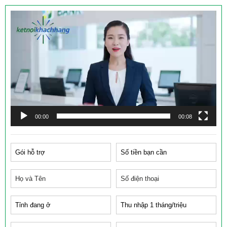
Trình
chơi
Video
00:00
00:08