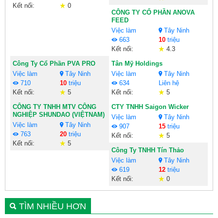
Kết nối:
0
CÔNG TY CỔ PHẦN ANOVA
FEED
Việc làm
Tây Ninh
663
10
triệu
Kết nối:
4.3
Công Ty Cổ Phần PVA PRO
Tân Mỹ Holdings
Việc làm
Tây Ninh
Việc làm
Tây Ninh
710
10
triệu
634
Liên hệ
Kết nối:
5
Kết nối:
5
CÔNG TY TNHH MTV CÔNG
CTY TNHH Saigon Wicker
NGHIỆP SHUNDAO (VIỆTNAM)
Việc làm
Tây Ninh
Việc làm
Tây Ninh
907
15
triệu
763
20
triệu
Kết nối:
5
Kết nối:
5
Công Ty TNHH Tín Thảo
Việc làm
Tây Ninh
619
12
triệu
Kết nối:
0
TÌM NHIỀU HƠN