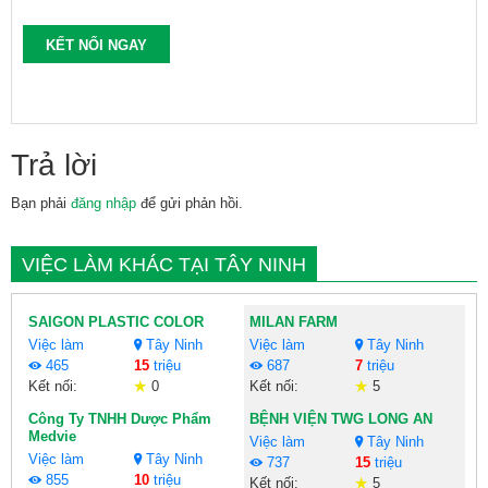
KẾT NỐI NGAY
Trả lời
Bạn phải
đăng nhập
để gửi phản hồi.
VIỆC LÀM KHÁC TẠI TÂY NINH
SAIGON PLASTIC COLOR
MILAN FARM
Việc làm
Tây Ninh
Việc làm
Tây Ninh
465
15
triệu
687
7
triệu
Kết nối:
0
Kết nối:
5
Công Ty TNHH Dược Phẩm
BỆNH VIỆN TWG LONG AN
Medvie
Việc làm
Tây Ninh
Việc làm
Tây Ninh
737
15
triệu
855
10
triệu
Kết nối:
5