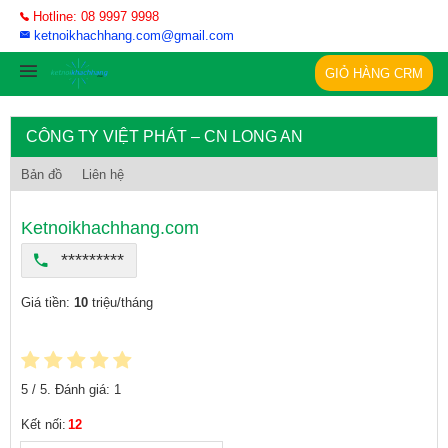
Hotline: 08 9997 9998
ketnoikhachhang.com@gmail.com
GIỎ HÀNG CRM
CÔNG TY VIỆT PHÁT – CN LONG AN
Bản đồ
Liên hệ
Ketnoikhachhang.com
*********
Giá tiền:
10
triệu/tháng
5
/ 5. Đánh giá:
1
Kết nối:
12