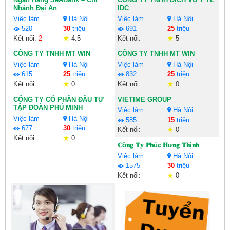
Nhánh Đại An
IDC
Việc làm
Hà Nội
Việc làm
Hà Nội
520
30
triệu
691
25
triệu
Kết nối:
2
4.5
Kết nối:
5
CÔNG TY TNHH MT WIN
CÔNG TY TNHH MT WIN
Việc làm
Hà Nội
Việc làm
Hà Nội
615
25
triệu
832
25
triệu
Kết nối:
0
Kết nối:
0
CÔNG TY CỔ PHẦN ĐẦU TƯ
VIETIME GROUP
TẬP ĐOÀN PHÚ MINH
Việc làm
Hà Nội
Việc làm
Hà Nội
585
15
triệu
677
30
triệu
Kết nối:
0
Kết nối:
0
𝐂ô𝐧𝐠 𝐓𝐲 𝐏𝐡ú𝐜 𝐇ư𝐧𝐠 𝐓𝐡ị𝐧𝐡
Việc làm
Hà Nội
1575
30
triệu
Kết nối:
0