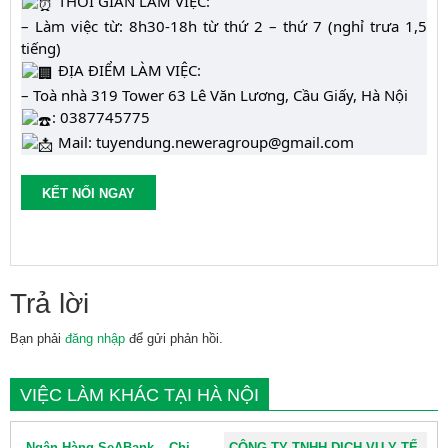
THỜI GIAN LÀM VIỆC:
– Làm việc từ: 8h30-18h từ thứ 2 – thứ 7 (nghỉ trưa 1,5
tiếng)
ĐỊA ĐIỂM LÀM VIỆC:
– Toà nhà 319 Tower 63 Lê Văn Lương, Cầu Giấy, Hà Nội
: 0387745775
Mail: tuyendung.neweragroup@gmail.com
KẾT NỐI NGAY
Trả lời
Bạn phải
đăng nhập
để gửi phản hồi.
VIỆC LÀM KHÁC TẠI HÀ NỘI
Ngân Hàng SeABank – Chi
CÔNG TY TNHH DỊCH VỤ Y TẾ