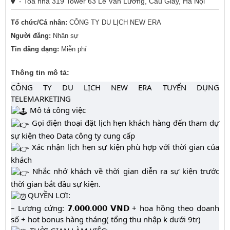
- Toà nhà 319 Tower 63 Lê Văn Lương, Cầu Giấy, Hà Nội
Tổ chức/Cá nhân:
CÔNG TY DU LỊCH NEW ERA
Người đăng:
Nhân sự
Tin đăng dạng:
Miễn phí
Thông tin mô tả:
CÔNG TY DU LỊCH NEW ERA TUYỂN DỤNG
TELEMARKETING
Mô tả công việc
Gọi điện thoại đặt lịch hẹn khách hàng đến tham dự
sự kiện theo Data công ty cung cấp
Xác nhận lịch hẹn sự kiện phù hợp với thời gian của
khách
Nhắc nhở khách về thời gian diễn ra sự kiện trước
thời gian bắt đầu sự kiện.
QUYỀN LỢI:
– Lương cứng: 𝟳.𝟬𝟬𝟬.𝟬𝟬𝟬 𝗩𝗡𝗗 + hoa hồng theo doanh
số + hot bonus hàng tháng( tổng thu nhập k dưới 9tr)