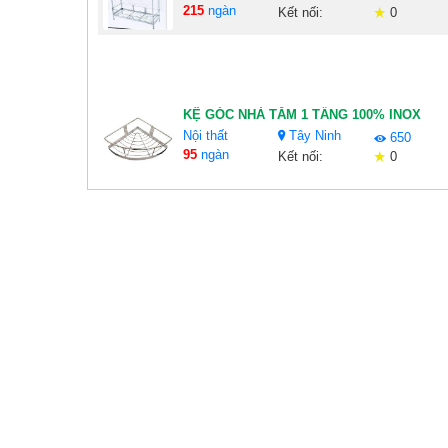
215
ngàn
Kết nối:
0
KỆ GÓC NHÀ TẮM 1 TẦNG 100% INOX
Nội thất
Tây Ninh
650
95
ngàn
Kết nối:
0