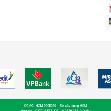
CCMG: HCM-0005020 – Sở xây dựng HCM
Hợp tác: (0272).6.555.333 – 0.3339.33310
(zalo)