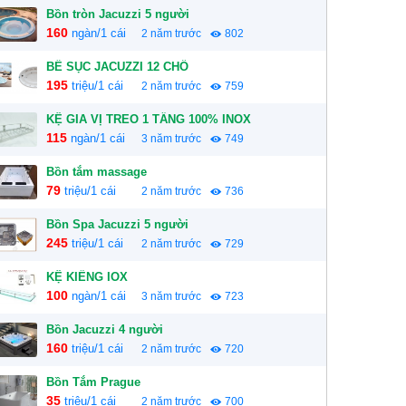
Bồn tròn Jacuzzi 5 người
160
ngàn/1 cái
2 năm trước
802
BỂ SỤC JACUZZI 12 CHỔ
195
triệu/1 cái
2 năm trước
759
KỆ GIA VỊ TREO 1 TẦNG 100% INOX
115
ngàn/1 cái
3 năm trước
749
Bồn tắm massage
79
triệu/1 cái
2 năm trước
736
Bồn Spa Jacuzzi 5 người
245
triệu/1 cái
2 năm trước
729
KỆ KIẾNG IOX
100
ngàn/1 cái
3 năm trước
723
Bồn Jacuzzi 4 người
160
triệu/1 cái
2 năm trước
720
Bồn Tắm Prague
35
triệu/1 cái
2 năm trước
700