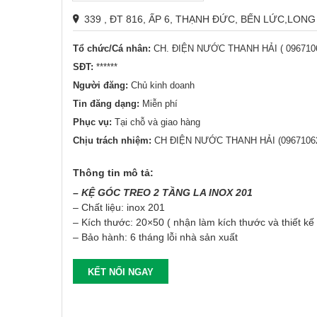
339 , ĐT 816, ẤP 6, THẠNH ĐỨC, BẾN LỨC,LONG
Tổ chức/Cá nhân:
CH. ĐIỆN NƯỚC THANH HẢI ( 096710
SĐT:
******
Người đăng:
Chủ kinh doanh
Tin đăng dạng:
Miễn phí
Phục vụ:
Tại chỗ và giao hàng
Chịu trách nhiệm:
CH ĐIỆN NƯỚC THANH HẢI (0967106
Thông tin mô tả:
– KỆ GÓC TREO 2 TẦNG LA INOX 201
– Chất liệu: inox 201
– Kích thước: 20×50 ( nhận làm kích thước và thiết kế
– Bảo hành: 6 tháng lỗi nhà sản xuất
KẾT NỐI NGAY