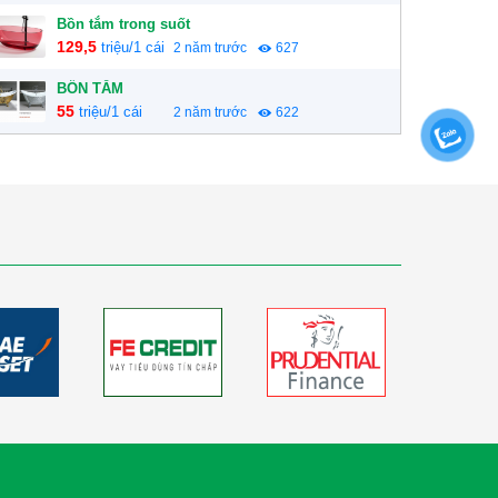
Bồn tắm trong suốt
129,5
triệu/1 cái
2 năm trước
627
BỒN TẮM
55
triệu/1 cái
2 năm trước
622