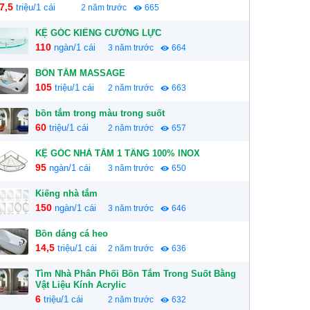
7,5
triệu/1 cái
2 năm trước
665
KỆ GÓC KIẾNG CƯỜNG LỰC
110
ngàn/1 cái
3 năm trước
664
BỒN TẮM MASSAGE
105
triệu/1 cái
2 năm trước
663
bồn tắm trong màu trong suốt
60
triệu/1 cái
2 năm trước
657
KỆ GÓC NHÀ TẮM 1 TẦNG 100% INOX
95
ngàn/1 cái
3 năm trước
650
Kiếng nhà tắm
150
ngàn/1 cái
3 năm trước
646
Bồn dáng cá heo
14,5
triệu/1 cái
2 năm trước
636
Tìm Nhà Phân Phối Bồn Tắm Trong Suốt Bằng
Vật Liệu Kính Acrylic
6
triệu/1 cái
2 năm trước
632