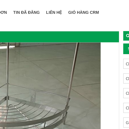
ĐƠN
TIN ĐÃ ĐĂNG
LIÊN HỆ
GIỎ HÀNG CRM