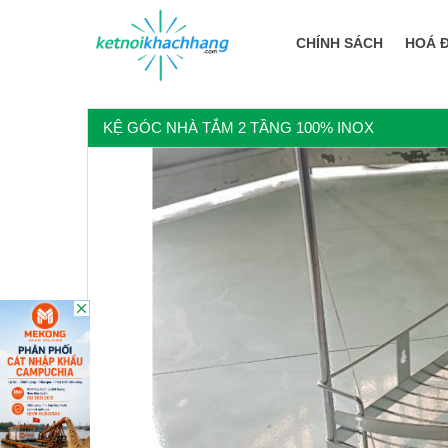
CHÍNH SÁCH
HOÁ 
KỆ GÓC NHÀ TẮM 2 TẦNG 100% INOX