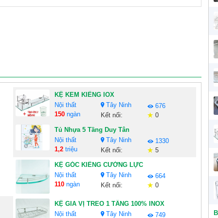
KỆ KEM KIẾNG IOX
Nội thất
Tây Ninh
676
150
ngàn
Kết nối:
0
Tủ Nhựa 5 Tầng Duy Tân
Nội thất
Tây Ninh
1330
1,2
triệu
Kết nối:
5
KỆ GÓC KIẾNG CƯỜNG LỰC
Nội thất
Tây Ninh
664
110
ngàn
Kết nối:
0
KỆ GIA VỊ TREO 1 TẦNG 100% INOX
B
Nội thất
Tây Ninh
749