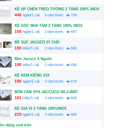
KỆ ÚP CHÉN TREO TƯỜNG 2 TẦNG 100% INOX
440
ngàn/1 cái
3 năm trước
700
KỆ GÓC NHÀ TẮM 2 TẦNG 100% INOX
150
ngàn/1 cái
3 năm trước
687
BỂ SỤC JACUZZI 07 CHỔ
155
triệu/1 cái
2 năm trước
686
Bồn Jacuzzi 6 Người
190
triệu/1 cái
2 năm trước
686
KỆ KEM KIẾNG IOX
150
ngàn/1 cái
3 năm trước
676
BỒN TẮM SPA JACCUZZI WLS-8007
161
triệu/1 cái
2 năm trước
669
KỆ GIA VỊ 2 TẦNG 100%INOX
215
ngàn/1 cái
3 năm trước
666
ồn dáng oval tròn