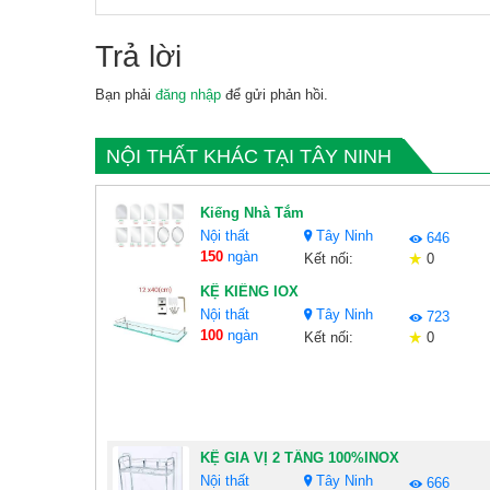
Trả lời
Bạn phải
đăng nhập
để gửi phản hồi.
NỘI THẤT KHÁC TẠI TÂY NINH
Kiếng Nhà Tắm
Nội thất
Tây Ninh
646
150
ngàn
Kết nối:
0
KỆ KIẾNG IOX
Nội thất
Tây Ninh
723
100
ngàn
Kết nối:
0
KỆ GIA VỊ 2 TẦNG 100%INOX
Nội thất
Tây Ninh
666