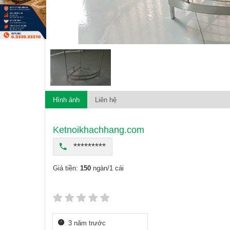
Hình ảnh
Liên hệ
Ketnoikhachhang.com
*********
Giá tiền:
150
ngàn/1 cái
3 năm trước