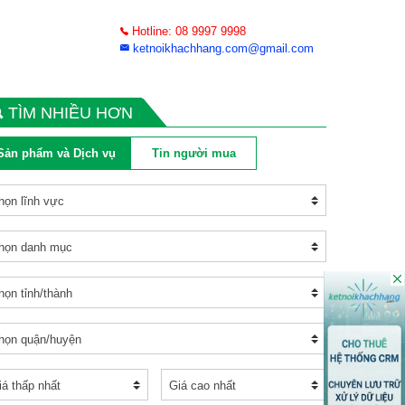
Hotline: 08 9997 9998
ketnoikhachhang.com@gmail.com
TÌM NHIỀU HƠN
Sản phẩm và Dịch vụ
Tin người mua