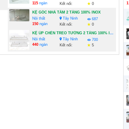
1
115
ngàn
Kết nối:
0
KỆ GÓC NHÀ TẮM 2 TẦNG 100% INOX
Nội thất
Tây Ninh
687
150
ngàn
Kết nối:
0
KỆ ÚP CHÉN TREO TƯỜNG 2 TẦNG 100% INOX
Nội thất
Tây Ninh
700
440
ngàn
Kết nối:
5