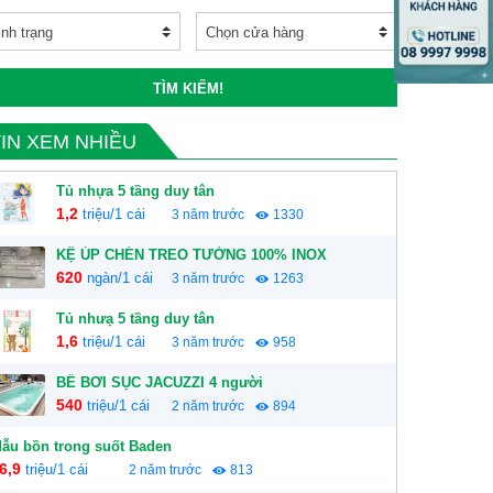
TÌM KIẾM!
TIN XEM NHIỀU
Tủ nhựa 5 tầng duy tân
1,2
triệu/1 cái
3 năm trước
1330
KỆ ÚP CHÉN TREO TƯỜNG 100% INOX
620
ngàn/1 cái
3 năm trước
1263
Tủ nhưạ 5 tầng duy tân
1,6
triệu/1 cái
3 năm trước
958
BỂ BƠI SỤC JACUZZI 4 người
540
triệu/1 cái
2 năm trước
894
ẫu bồn trong suốt Baden
6,9
triệu/1 cái
2 năm trước
813