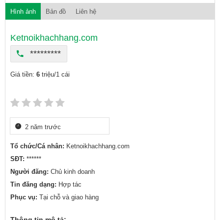
Hình ảnh
Bản đồ
Liên hệ
Ketnoikhachhang.com
*********
Giá tiền:
6
triệu/1 cái
2 năm trước
Tổ chức/Cá nhân:
Ketnoikhachhang.com
SĐT:
******
Người đăng:
Chủ kinh doanh
Tin đăng dạng:
Hợp tác
Phục vụ:
Tại chỗ và giao hàng
Thông tin mô tả: