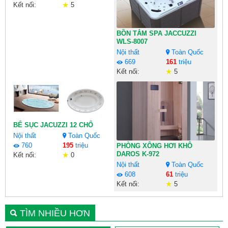
Kết nối:
5
BỒN TẮM SPA JACCUZZI
WLS-8007
Nội thất
Toàn Quốc
669
161
triệu
Kết nối:
5
BỂ SỤC JACUZZI 12 CHỔ
Nội thất
Toàn Quốc
760
195
triệu
PHÒNG XÔNG HƠI KHÔ
DAROS K-972
Kết nối:
0
Nội thất
Toàn Quốc
608
61
triệu
Kết nối:
5
TÌM NHIỀU HƠN