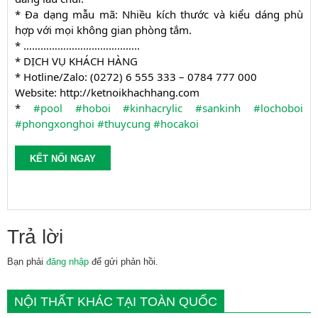
* Đa dạng mẫu mã: Nhiều kích thước và kiểu dáng phù
hợp với mọi không gian phòng tắm.
* …………………………………..
* DỊCH VỤ KHÁCH HÀNG
* Hotline/Zalo: (0272) 6 555 333 – 0784 777 000
Website: http://ketnoikhachhang.com
*
#pool
#hoboi
#kinhacrylic
#sankinh
#lochoboi
#phongxonghoi
#thuycung
#hocakoi
KẾT NỐI NGAY
Trả lời
Bạn phải
đăng nhập
để gửi phản hồi.
NỘI THẤT KHÁC TẠI TOÀN QUỐC