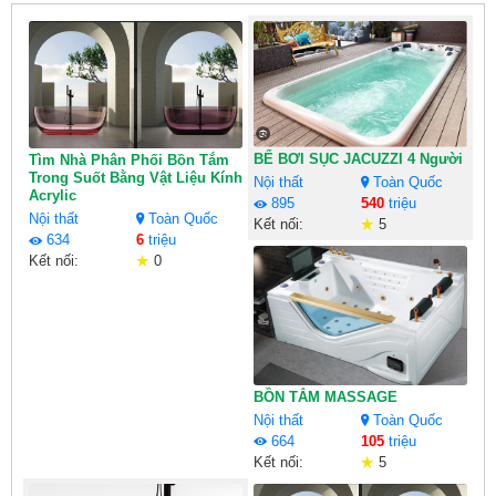
BỂ BƠI SỤC JACUZZI 4 Người
Tìm Nhà Phân Phối Bồn Tắm
Trong Suốt Bằng Vật Liệu Kính
Nội thất
Toàn Quốc
Acrylic
895
540
triệu
Nội thất
Toàn Quốc
Kết nối:
5
634
6
triệu
Kết nối:
0
BỒN TẮM MASSAGE
Nội thất
Toàn Quốc
664
105
triệu
Kết nối:
5