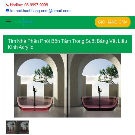
Hotline: 08 9997 9998
ketnoikhachhang.com@gmail.com
GIỎ HÀNG CRM
Tìm Nhà Phân Phối Bồn Tắm Trong Suốt Bằng Vật Liệu
Kính Acrylic