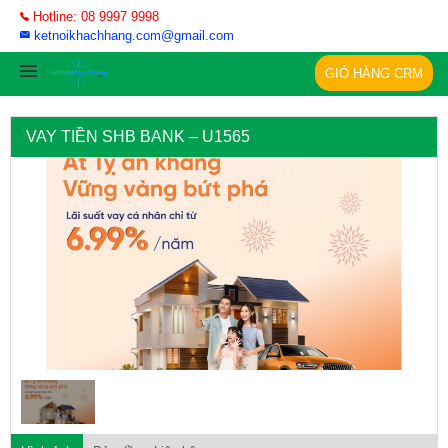
Hotline: 08 9997 9998
ketnoikhachhang.com@gmail.com
GIỎ HÀNG CRM
VAY TIỀN SHB BANK – U1565