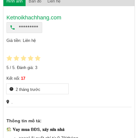
Hình ảnh
Bản đồ
Liên hệ
Ketnoikhachhang.com
*********
Giá tiền: Liên hệ
5
/ 5. Đánh giá:
3
Kết nối:
17
2 tháng trước
.
Thông tin mô tả:
𝐕𝐚𝐲 𝐦𝐮𝐚 BĐS, 𝐱𝐚̂𝐲 𝐬𝐮̛̉𝐚 𝐧𝐡𝐚̀
>>>>Lãi suất chỉ từ 0.7%tháng