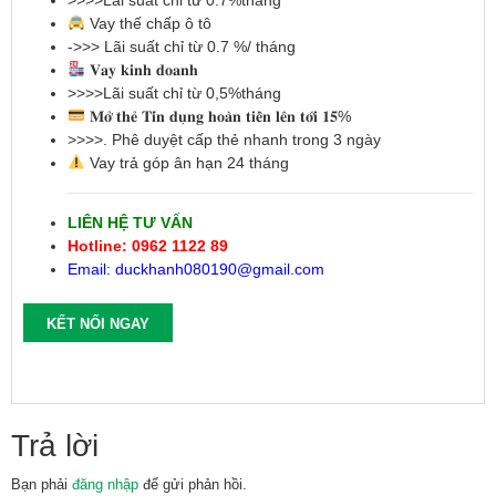
Vay thế chấp ô tô
->>> Lãi suất chỉ từ 0.7 %/ tháng
𝐕𝐚𝐲 𝐤𝐢𝐧𝐡 𝐝𝐨𝐚𝐧𝐡
>>>>Lãi suất chỉ từ 0,5%tháng
𝐌𝐨̛̉ 𝐭𝐡𝐞̉ 𝐓𝐢́𝐧 𝐝𝐮̣𝐧𝐠 𝐡𝐨𝐚̀𝐧 𝐭𝐢𝐞̂̀𝐧 𝐥𝐞̂𝐧 𝐭𝐨̛́𝐢 𝟏𝟓%
>>>>. Phê duyệt cấp thẻ nhanh trong 3 ngày
Vay trả góp ân hạn 24 tháng
LIÊN HỆ TƯ VẤN
Hotline: 0962 1122 89
Email: duckhanh080190@gmail.com
KẾT NỐI NGAY
Trả lời
Bạn phải
đăng nhập
để gửi phản hồi.