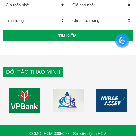
TÌM KIẾM!
ĐỐI TÁC THẢO MINH
CCMG: HCM-0005020 – Sở xây dựng HCM