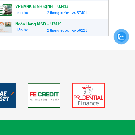
VPBANK BÌNH ĐỊNH – U3413
Liên hệ
2 tháng trước
57401
Ngân Hàng MSB – U3419
Liên hệ
2 tháng trước
56221