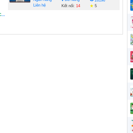
26196
Liên hệ
Kết nối:
14
5
U4530 – HỖ TRỢ VA Y TIỀ N KHÔNG THẾ CHẤ P