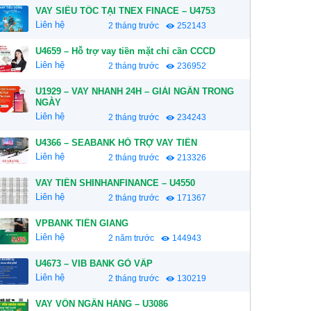
VAY SIÊU TỐC TẠI TNEX FINACE – U4753
Liên hệ
2 tháng trước
252143
U4659 – Hỗ trợ vay tiền mặt chỉ cần CCCD
Liên hệ
2 tháng trước
236952
U1929 – VAY NHANH 24H – GIẢI NGÂN TRONG
NGÀY
Liên hệ
2 tháng trước
234243
U4366 – SEABANK HỖ TRỢ VAY TIỀN
Liên hệ
2 tháng trước
213326
VAY TIỀN SHINHANFINANCE – U4550
Liên hệ
2 tháng trước
171367
VPBANK TIỀN GIANG
Liên hệ
2 năm trước
144943
U4673 – VIB BANK GÒ VẤP
Liên hệ
2 tháng trước
130219
VAY VỐN NGÂN HÀNG – U3086