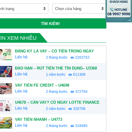
TÌM KIẾM!
TIN XEM NHIỀU
ĐĂNG KÝ LÀ VAY – CÓ TIỀN TRONG NGÀY
Liên hệ
2 tháng trước
2263752
ĐÁO HẠN – RÚT TIỀN THẺ TÍN DỤNG– U3368
Liên hệ
1 năm trước
611308
VAY TIỀN FE CREDIT – U4698
Liên hệ
2 tháng trước
372764
U4678 – CẦN VAY? CÓ NGAY LOTTE FINANCE
Liên hệ
2 năm trước
326708
VAY TIỀN NHANH – U4773
Liên hệ
2 tháng trước
318485