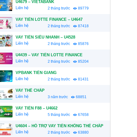
U4679 – VIETABANK
Liên hệ
2 tháng trước
89779
VAY TIỀN LOTTE FINANCE – U4647
Liên hệ
2 tháng trước
87418
VAY TIỀN SIÊU NHANH – U4528
Liên hệ
2 tháng trước
85876
U4439 – VAY TIỀN LOTTE FINANCE
Liên hệ
2 tháng trước
85204
VPBANK TIỀN GIANG
Liên hệ
2 tháng trước
81431
VAY THẾ CHẤP
Liên hệ
3 năm trước
68851
VAY TIỀN F88 – U4662
Liên hệ
5 tháng trước
67658
U4604 – HỖ TRỢ VAY TIỀN KHÔNG THẾ CHẤP
Liên hệ
2 tháng trước
63880