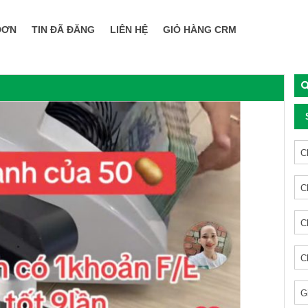
ĐƠN
TIN ĐÃ ĐĂNG
LIÊN HỆ
GIỎ HÀNG CRM