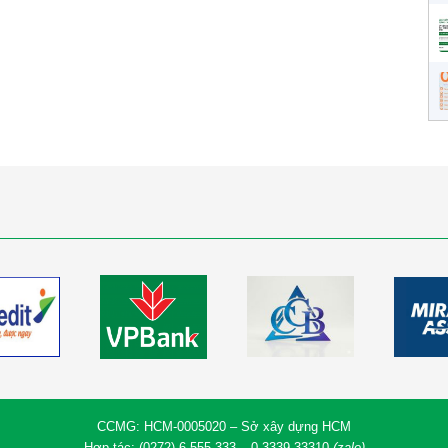
CCMG: HCM-0005020 – Sở xây dựng HCM
Hợp tác: (0272).6.555.333 – 0.3339.33310
(zalo)