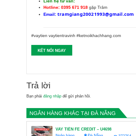
Liên hệ tư vấn:
Hotline: 0395 671 918
gặp Trâm
tramgiang20021993@gmail.com
Email:
#vaytien vaytientravinh #ketnoikhachhang.com
KẾT NỐI NGAY
Trả lời
Bạn phải
đăng nhập
để gửi phản hồi.
NGÂN HÀNG KHÁC TẠI ĐÀ NẴNG
VAY TIỀN FE CREDIT – U4698
Ngân hàng
Đà Nẵng