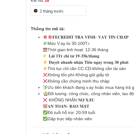
Kết nối:
28
2 tháng trước
Thông tin mô tả:
𝐅𝐄𝐂𝐑𝐄𝐃𝐈𝐓 𝐓𝐑𝐀̀ 𝐕𝐈𝐍𝐇- 𝐕𝐀𝐘 𝐓𝐈́𝐍 𝐂𝐇𝐀̂́𝐏
Mức V.ay từ 30-100T.r
Thời gian linh hoạt: 12-36 tháng
𝐋𝐚̃𝐢 𝟏𝐓𝐫 𝐜𝐡𝐢̉ 𝐭𝐮̛̀ 𝟏𝟗-𝟑𝟓𝐤/𝐭𝐡𝐚́𝐧𝐠
𝐃𝐮𝐲𝐞̣̂𝐭 𝐧𝐡𝐚𝐧𝐡-𝐧𝐡𝐚̣̂𝐧 𝐓𝐢𝐞̂̀𝐧 𝐧𝐠𝐚𝐲 𝐭𝐫𝐨𝐧𝐠 𝟑𝟎 𝐩𝐡𝐮́𝐭
Thủ tục chỉ cần CC.CD-không cần tài sản
Không tốn phí-Không giữ giấy tờ
Không cần chứng minh thu nhập
Ưu tiên khách đang v.ay hoặc mua hàng trả g
Đối tượng: công chức, công nhân viên, lao đ
KHÔNG NHẬN 𝐍𝐎̛̣ 𝐗𝐀̂́𝐔
𝐀𝐍 𝐓𝐎𝐀̀𝐍- 𝐁𝐀̉𝐎 𝐌𝐀̣̂𝐓
Độ tuổi hỗ trợ: 20-59 tuổi
Gặp trực tiếp nhân viên