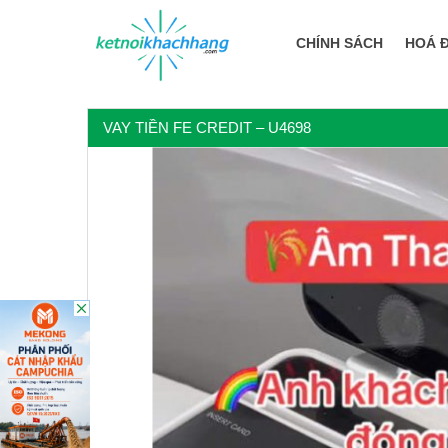
CHÍNH SÁCH
HOÁ 
VAY TIỀN FE CREDIT – U4698