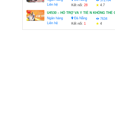
372764
Liên hệ
Kết nối:
28
4.7
Ngân hàng
Đà Nẵng
7634
Liên hệ
Kết nối:
1
4