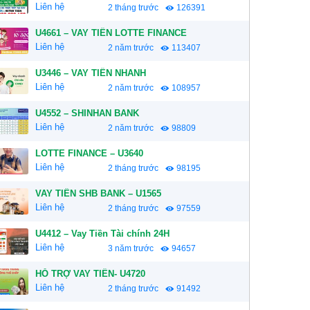
Liên hệ
2 tháng trước
126391
U4661 – VAY TIỀN LOTTE FINANCE
Liên hệ
2 năm trước
113407
U3446 – VAY TIỀN NHANH
Liên hệ
2 năm trước
108957
U4552 – SHINHAN BANK
Liên hệ
2 năm trước
98809
LOTTE FINANCE – U3640
Liên hệ
2 tháng trước
98195
VAY TIỀN SHB BANK – U1565
Liên hệ
2 tháng trước
97559
U4412 – Vay Tiền Tài chính 24H
Liên hệ
3 năm trước
94657
HỖ TRỢ VAY TIỀN- U4720
Liên hệ
2 tháng trước
91492