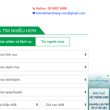
Hotline: 08 9997 9998
ketnoikhachhang.com@gmail.com
TÌM NHIỀU HƠN
Sản phẩm và Dịch vụ
Tin người mua